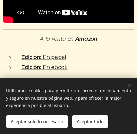
Amazon
A la venta en
Edición:
En papel
Edición:
En ebook
Utilizamos cookies para permitir un correcto funcionamiento
y seguro en nuestra página web, y para ofrecer la mejor
experiencia posible al usuario.
© 2025 AbbyCT.com
Aceptar solo lo necesario
Aceptar todo
Creado con
Webnode
Cookies
Comenzar
¡Crea tu página web gratis!